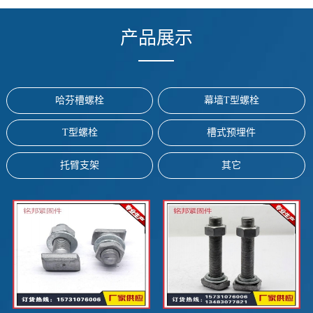
产品展示
哈芬槽螺栓
幕墙T型螺栓
T型螺栓
槽式预埋件
托臂支架
其它