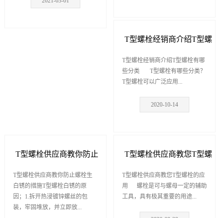
2021-03-01
T型螺栓经销商介绍T型螺
栓有哪些分类
T型螺栓经销商介绍T型螺栓有哪
些分类 T型螺栓有哪些分类？
T型螺栓可以广泛应用...
2020-10-14
T型螺栓供应商教你防止
T型螺栓供应商教您T型螺
螺栓生白锈的措施
T型螺栓供应商教你防止螺栓生
栓的应用
T型螺栓供应商教您T型螺栓的应
白锈的措施T型螺栓白锈的原
用 螺栓是可与螺母一定的辅助
因；1.拆开热浸镀锌螺丝的包
工具，具有极其重要的用途...
装，牢固堆放，并立即放...