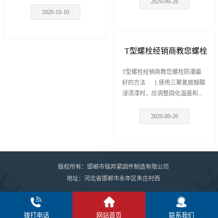
2020-09-28
2020-10-10
T型螺栓经销商教您螺栓
防潮最好的方法
T型螺栓经销商教您螺栓防潮最
好的方法 1.使用三聚氰胺醇酸
浸渍漆时，应调整固化温度和...
2020-09-26
版权所有：邯郸市铭邦紧固件制造有限公司
地址：河北省邯郸市永年区朱庄村西
拨打电话
网站首页
联系我们