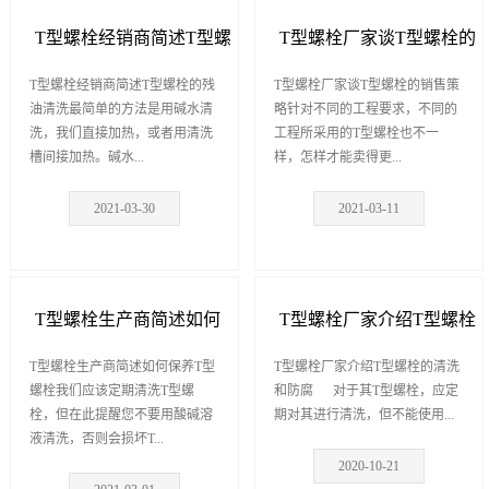
T型螺栓经销商简述T型螺
T型螺栓厂家谈T型螺栓的
栓的残油清洗
T型螺栓经销商简述T型螺栓的残
销售策略
T型螺栓厂家谈T型螺栓的销售策
油清洗最简单的方法是用碱水清
略针对不同的工程要求，不同的
洗，我们直接加热，或者用清洗
工程所采用的T型螺栓也不一
槽间接加热。碱水...
样，怎样才能卖得更...
2021-03-30
2021-03-11
T型螺栓生产商简述如何
T型螺栓厂家介绍T型螺栓
保养T型螺栓
T型螺栓生产商简述如何保养T型
的清洗和防腐
T型螺栓厂家介绍T型螺栓的清洗
螺栓我们应该定期清洗T型螺
和防腐 对于其T型螺栓，应定
栓，但在此提醒您不要用酸碱溶
期对其进行清洗，但不能使用...
液清洗，否则会损坏T...
2020-10-21