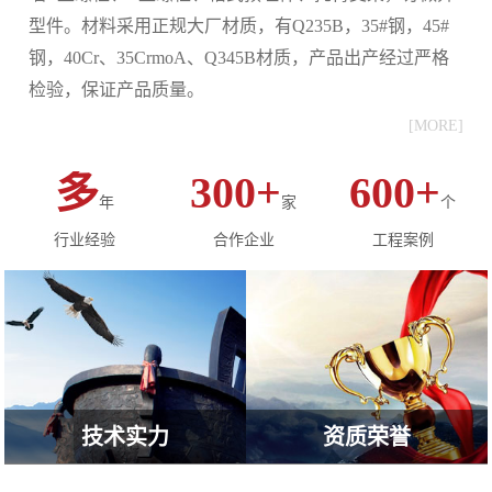
型件。材料采用正规大厂材质，有Q235B，35#钢，45#
钢，40Cr、35CrmoA、Q345B材质，产品出产经过严格
检验，保证产品质量。
[MORE]
多
300+
600+
年
家
个
行业经验
合作企业
工程案例
技术实力
资质荣誉