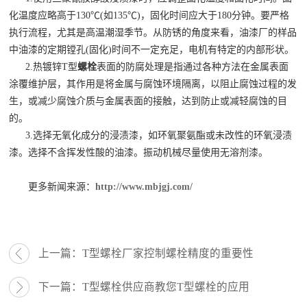
化温度应略高于130℃(如135℃)，固化时间应大于180分钟。要严格
执行流程，尤其是高温潮湿季节。从防锈的角度来看，油漆厂的样品
中油漆的定期镗孔(固化)时间不一定充足，电机有特定的内部形状。
2.热镀锌T型
螺栓
表面的防腐处理是指通过各种方法在金属表面
涂覆维护层，其作用是将金属与腐蚀环境隔离，以阻止腐蚀过程的发
生，或减少腐蚀介质与金属表面的接触，达到防止或减轻腐蚀的目
的。
3.选择无氧化成分的浸渍漆，如环氧聚氨酯或未改性的环氧浸渍
漆。选择不含挥发性酸的油漆。振动机械尽量使用无溶剂漆。
更多新闻来源：
http://www.mbjgj.com/
上一篇：
T型螺栓厂家控制螺栓精度的重要性
下一篇：
T型螺栓供应商教您T型螺栓的应用