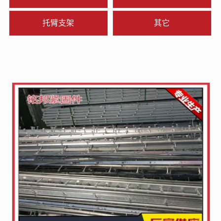
托臂支架
其它