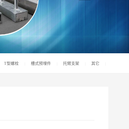
T型螺栓
槽式预埋件
托臂支架
其它
|
|
|
|