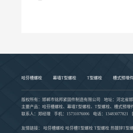
哈芬槽螺栓
幕墙T型螺栓
T型螺栓
槽式预埋
版权所有：邯郸市铭邦紧固件制造有限公司 地址：河北省邯
主要产品：
哈芬槽螺栓
、幕墙T型螺栓、T型螺栓、槽式预埋
联系人：郑经理 手机：15731076006 电话：13483077821
友情链接：
哈芬槽螺栓
哈芬槽T型螺栓
T型螺栓
热镀锌T型