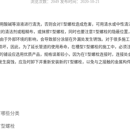
浏览次数：2049 发布时间：2020-10-21
酸碱等溶液进行清洗，否则会对T型螺栓造成危害，可用清水或中性清
果的清洁剂或粗糙布，或抹擦T型螺栓，同时也要注意T型螺栓的隐蔽位置
由于外部环境的影响，会导致部分涂层在外漏处发生锈蚀。对于很多施工
损坏，因此，为了延长管道的使用寿命，在槽型T型螺栓的施工中，必须
铺设应选用优质产品，规格误差较小，因为在T型螺栓连接时，连接处
发生腐蚀，应及时卸下并重新安装新的T型螺栓，以免与之接触的金属构
有哪些分类
T型螺栓