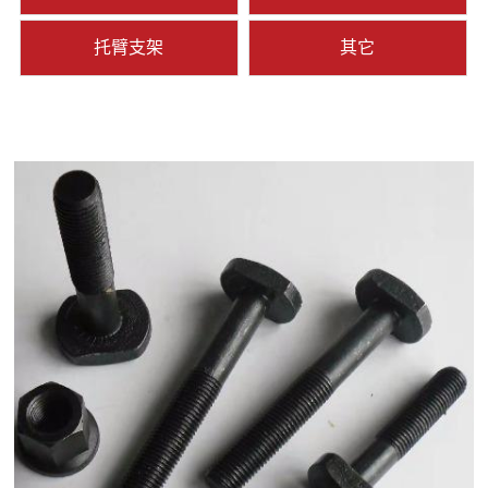
托臂支架
其它