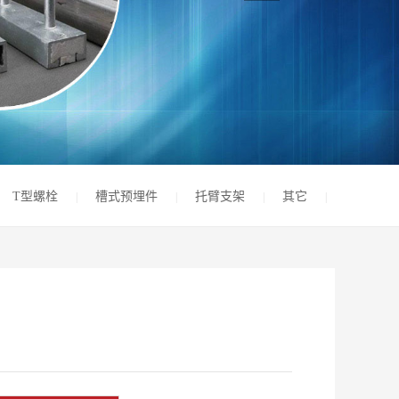
T型螺栓
槽式预埋件
托臂支架
其它
|
|
|
|