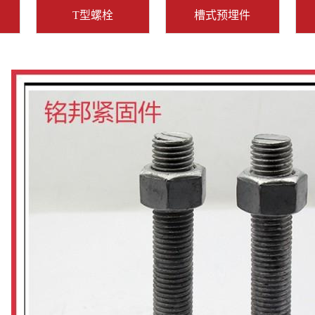
T型螺栓
槽式预埋件