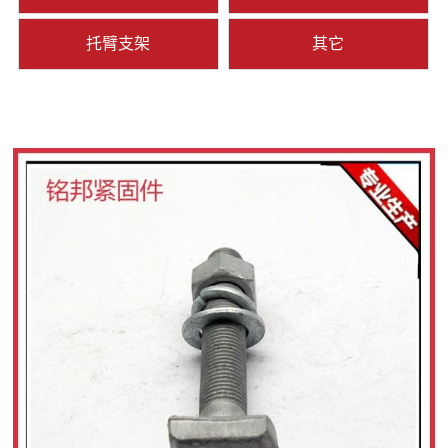
托臂支架
其它